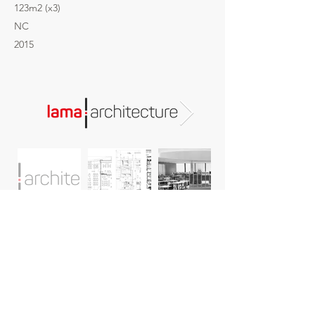
123m2 (x3)
NC
2015
LAMA ARCHITECTURE
Chemin de la Vuarpillière 35 ¦ CH - 1260 Nyon
+41 21 825 51 51
¦
info@lama-architecture.ch
https://www.lama-architecture.ch/my_sitemap.xml