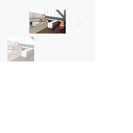
LAMA ARCHITECTURE
Chemin de la Vuarpillière 35 ¦ CH - 1260 Nyon
+41 21 825 51 51
¦
info@lama-architecture.ch
https://www.lama-architecture.ch/my_sitemap.xml