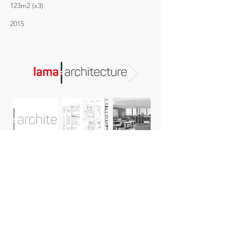
123m2 (x3)
2015
LAMA ARCHITECTURE
Chemin de la Vuarpillière 35 ¦ CH - 1260 Nyon
+41 21 825 51 51
¦
info@lama-architecture.ch
https://www.lama-architecture.ch/my_sitemap.xml